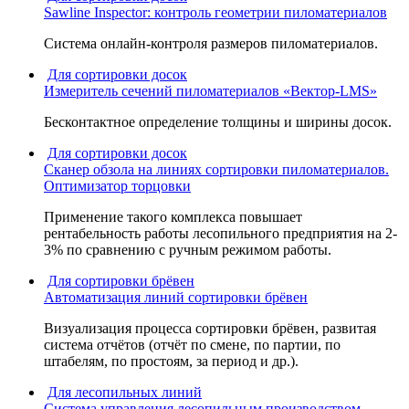
Sawline Inspector: контроль геометрии пиломатериалов
Система онлайн-контроля размеров пиломатериалов.
Для сортировки досок
Измеритель сечений пиломатериалов «Вектор-LMS»
Бесконтактное определение толщины и ширины досок.
Для сортировки досок
Сканер обзола на линиях сортировки пиломатериалов.
Оптимизатор торцовки
Применение такого комплекса повышает
рентабельность работы лесопильного предприятия на 2-
3% по сравнению с ручным режимом работы.
Для сортировки брёвен
Автоматизация линий сортировки брёвен
Визуализация процесса сортировки брёвен, развитая
система отчётов (отчёт по смене, по партии, по
штабелям, по простоям, за период и др.).
Для лесопильных линий
Система управления лесопильным производством