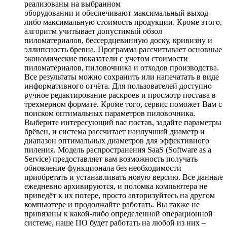
реализованы на выбранном
оборудовании и обеспечивают максимальный выход
либо максимальную стоимость продукции. Кроме этого,
алгоритм учитывает допустимый обзол
пиломатериалов, бессердцевинную доску, кривизну и
эллипсность бревна. Программа рассчитывает основные
экономические показатели с учетом стоимости
пиломатериалов, пиловочника и отходов производства.
Все результаты можно сохранить или напечатать в виде
информативного отчёта. Для пользователей доступно
ручное редактирование раскроев и просмотр постава в
трехмерном формате. Кроме того, сервис поможет Вам с
поиском оптимальных параметров пиловочника.
Выберите интересующий вас постав, задайте параметры
брёвен, и система рассчитает наилучший диаметр и
диапазон оптимальных диаметров для эффективного
пиления. Модель распространения SaaS (Software as a
Service) предоставляет вам возможность получать
обновление функционала без необходимости
приобретать и устанавливать новую версию. Все данные
ежедневно архивируются, и поломка компьютера не
приведёт к их потере, просто авторизуйтесь на другом
компьютере и продолжайте работать. Вы также не
привязаны к какой-либо определенной операционной
системе, наше ПО будет работать на любой из них –