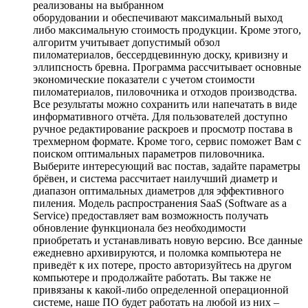
реализованы на выбранном
оборудовании и обеспечивают максимальный выход
либо максимальную стоимость продукции. Кроме этого,
алгоритм учитывает допустимый обзол
пиломатериалов, бессердцевинную доску, кривизну и
эллипсность бревна. Программа рассчитывает основные
экономические показатели с учетом стоимости
пиломатериалов, пиловочника и отходов производства.
Все результаты можно сохранить или напечатать в виде
информативного отчёта. Для пользователей доступно
ручное редактирование раскроев и просмотр постава в
трехмерном формате. Кроме того, сервис поможет Вам с
поиском оптимальных параметров пиловочника.
Выберите интересующий вас постав, задайте параметры
брёвен, и система рассчитает наилучший диаметр и
диапазон оптимальных диаметров для эффективного
пиления. Модель распространения SaaS (Software as a
Service) предоставляет вам возможность получать
обновление функционала без необходимости
приобретать и устанавливать новую версию. Все данные
ежедневно архивируются, и поломка компьютера не
приведёт к их потере, просто авторизуйтесь на другом
компьютере и продолжайте работать. Вы также не
привязаны к какой-либо определенной операционной
системе, наше ПО будет работать на любой из них –