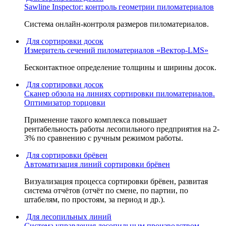
Sawline Inspector: контроль геометрии пиломатериалов
Система онлайн-контроля размеров пиломатериалов.
Для сортировки досок
Измеритель сечений пиломатериалов «Вектор-LMS»
Бесконтактное определение толщины и ширины досок.
Для сортировки досок
Сканер обзола на линиях сортировки пиломатериалов.
Оптимизатор торцовки
Применение такого комплекса повышает
рентабельность работы лесопильного предприятия на 2-
3% по сравнению с ручным режимом работы.
Для сортировки брёвен
Автоматизация линий сортировки брёвен
Визуализация процесса сортировки брёвен, развитая
система отчётов (отчёт по смене, по партии, по
штабелям, по простоям, за период и др.).
Для лесопильных линий
Система управления лесопильным производством